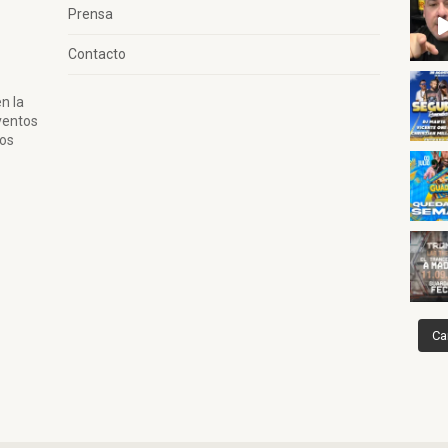
Prensa
Contacto
n la
ventos
tos
Ca