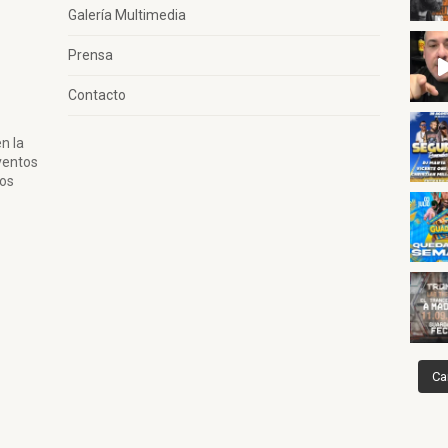
Galería Multimedia
Prensa
Contacto
n la
ventos
tos
Ca