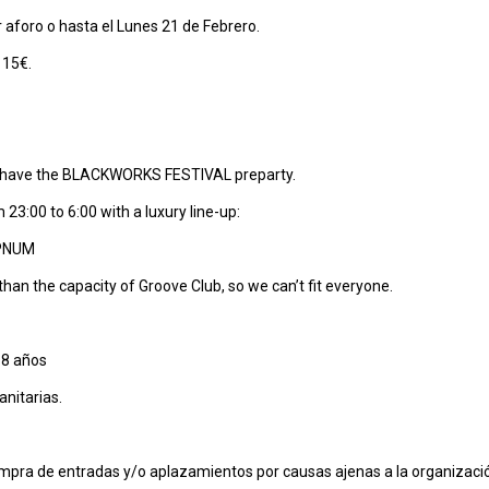
 aforo o hasta el Lunes 21 de Febrero.
 15€.
e have the BLACKWORKS FESTIVAL preparty.
3:00 to 6:00 with a luxury line-up:
YPNUM
than the capacity of Groove Club, so we can’t fit everyone.
18 años
nitarias.
ompra de entradas y/o aplazamientos por causas ajenas a la organizaci