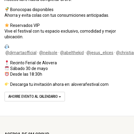
Bonocopas disponibles
Ahorra y evita colas con tus consumiciones anticipadas.
Reservados VIP
Vive el festival con tu espacio exclusivo, comodidad y mejor
ubicación.
@djmartaofficial
·
@neilsole
·
@abelthekid
·
@jesus_elices
·
@christia
Recinto Ferial de Alovera
Sábado 30 de mayo
Desde las 18:30h
Descarga tu invitación ahora en: aloverafestival.com
AHORRE EVENTO AL CALENDARIO