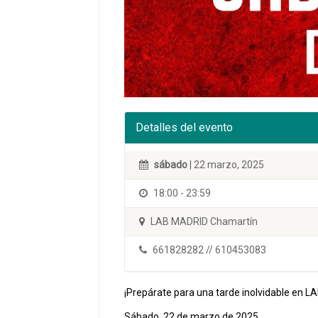
Detalles del evento
sábado
| 22 marzo, 2025
18:00 - 23:59
LAB MADRID Chamartín
661828282 // 610453083
¡Prepárate para una tarde inolvidable en 
Sábado, 22 de marzo de 2025