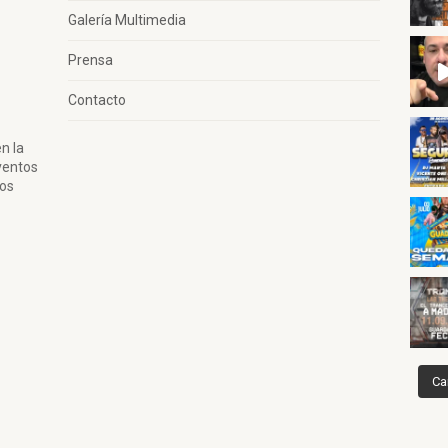
Galería Multimedia
Prensa
Contacto
n la
ventos
tos
Ca