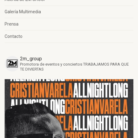
Galería Multimedia
Prensa
Contacto
2m_group
Promotora de eventos y conciertos
TRABAJAMOS PARA QUE
TE DIVIERTAS