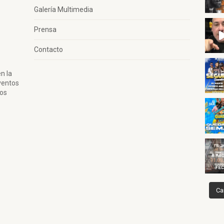
Galería Multimedia
Prensa
Contacto
n la
ventos
tos
Ca