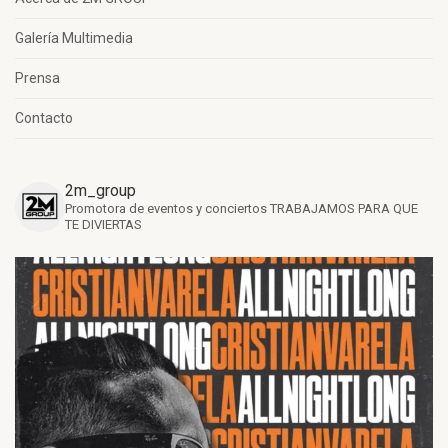
Galería Multimedia
Prensa
Contacto
2m_group
Promotora de eventos y conciertos
TRABAJAMOS PARA QUE
TE DIVIERTAS