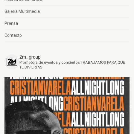
Galería Multimedia
Prensa
Contacto
2m_group
Promotora de eventos y conciertos
TRABAJAMOS PARA QUE
TE DIVIERTAS