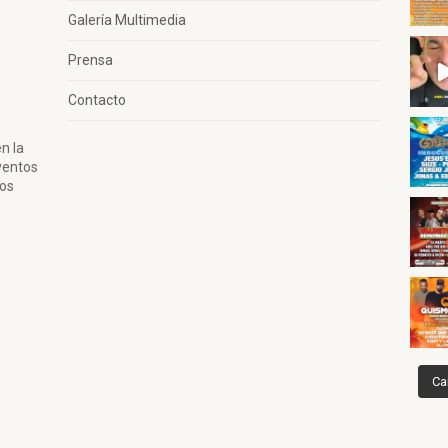
Galería Multimedia
Prensa
Contacto
n la
ventos
tos
Ca