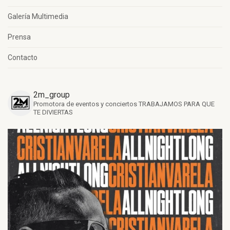
Galería Multimedia
Prensa
Contacto
2m_group
Promotora de eventos y conciertos
TRABAJAMOS PARA QUE
TE DIVIERTAS