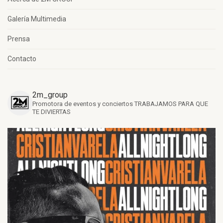
Galería Multimedia
Prensa
Contacto
2m_group
Promotora de eventos y conciertos
TRABAJAMOS PARA QUE
TE DIVIERTAS