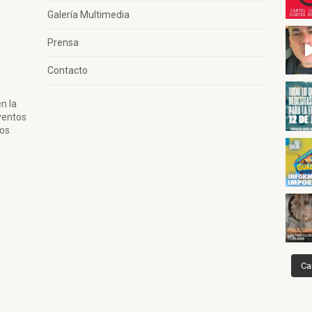
Galería Multimedia
Prensa
Contacto
n la
ventos
tos
Ca