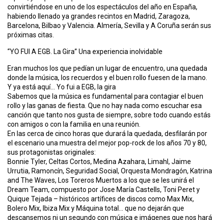
convirtiéndose en uno de los espectáculos del año en España,
habiendo llenado ya grandes recintos en Madrid, Zaragoza,
Barcelona, Bilbao y Valencia. Almería, Sevilla y A Coruña serán sus
próximas citas.
“YO FUI A EGB. La Gira” Una experiencia inolvidable
Eran muchos los que pedían un lugar de encuentro, una quedada
donde la música, los recuerdos y el buen rollo fuesen de la mano.
Y ya está aquí… Yo fui a EGB, la gira
Sabemos que la música es fundamental para contagiar el buen
rollo y las ganas de fiesta. Que no hay nada como escuchar esa
canción que tanto nos gusta de siempre, sobre todo cuando estás
con amigos o con la familia en una reunión.
En las cerca de cinco horas que durará la quedada, desfilarán por
el escenario una muestra del mejor pop-rock de los años 70 y 80,
sus protagonistas originales:
Bonnie Tyler, Celtas Cortos, Medina Azahara, Limahl, Jaime
Urrutia, Ramoncín, Seguridad Social, Orquesta Mondragón, Katrina
and The Waves, Los Toreros Muertos a los que se les unirá el
Dream Team, compuesto por Jose María Castells, Toni Peret y
Quique Tejada – históricos artífices de discos como Max Mix,
Bolero Mix, Ibiza Mix y Máquina total… que no dejarán que
descansemos ni un segundo con música e imágenes que nos hará