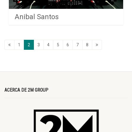
Anibal Santos
1
2
3
4
5
6
7
8
ACERCA DE 2M GROUP