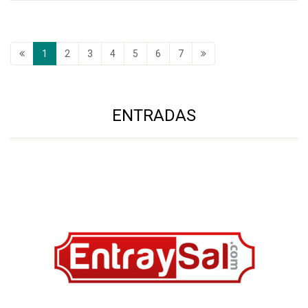
1
2
3
4
5
6
7
ENTRADAS