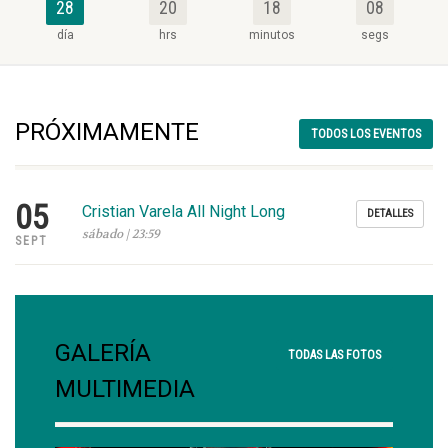
28
20
18
05
día
hrs
minutos
segs
PRÓXIMAMENTE
TODOS LOS EVENTOS
05
Cristian Varela All Night Long
DETALLES
sábado | 23:59
SEPT
GALERÍA
TODAS LAS FOTOS
MULTIMEDIA